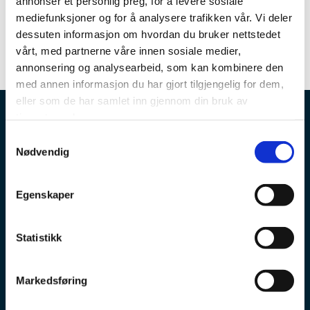
annonser et personlig preg, for å levere sosiale
Type: Kontor/Interkommunalt arkiv
mediefunksjoner og for å analysere trafikken vår. Vi deler
Kontaktinfo forvalter:
Benjamin Myksvoll
dessuten informasjon om hvordan du bruker nettstedet
vårt, med partnerne våre innen sosiale medier,
annonsering og analysearbeid, som kan kombinere den
med annen informasjon du har gjort tilgjengelig for dem,
eller som de har samlet inn gjennom din bruk av
tjenestene deres.
Samtykkevalg
Nødvendig
Egenskaper
Org.nr: 921 593 511
Statistikk
KONTAKT OSS
Markedsføring
Grini Næringspark 12, 1361 Østerås
416 66 177
