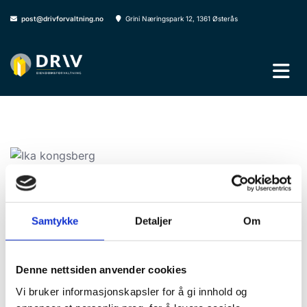
post@drivforvaltning.no
Grini Næringspark 12, 1361 Østerås


18/04/2024
Samtykke
Detaljer
Om
Frogs vei 48, Kongsberg
Denne nettsiden anvender cookies
Eiendom: Frogs vei 48, Kongsberg
Areal: 3900 m3
Vi bruker informasjonskapsler for å gi innhold og