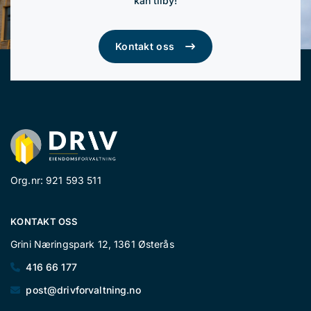
kan tilby!
Kontakt oss
Org.nr: 921 593 511
KONTAKT OSS
Grini Næringspark 12, 1361 Østerås
416 66 177

post@drivforvaltning.no
