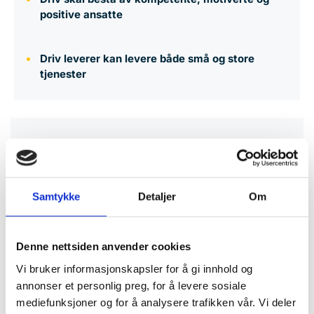
positive ansatte
Driv leverer kan levere både små og store
tjenester
Samtykke
Detaljer
Om
Bærekraft
Denne nettsiden anvender cookies
Driv er Miljøfyrtårn-sertifisert virksomhet og arbeider
Vi bruker informasjonskapsler for å gi innhold og
annonser et personlig preg, for å levere sosiale
systematisk med energi, avfall, transport og innkjøp.
mediefunksjoner og for å analysere trafikken vår. Vi deler
Miljøarbeidet er integrert i den daglige forvaltningen.