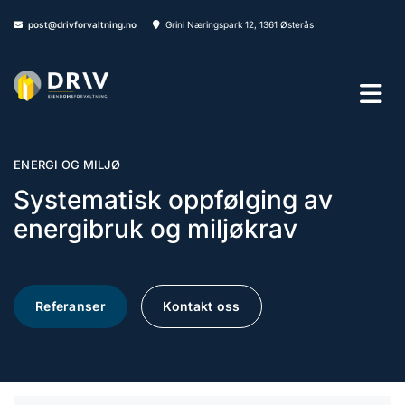
post@drivforvaltning.no
Grini Næringspark 12, 1361 Østerås


ENERGI OG MILJØ
Systematisk oppfølging av
energibruk og miljøkrav
Referanser
Kontakt oss