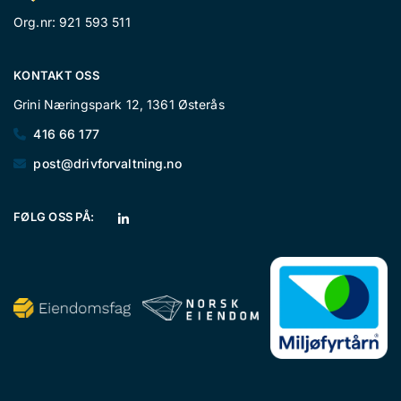
Org.nr: 921 593 511
KONTAKT OSS
Grini Næringspark 12, 1361 Østerås
416 66 177

post@drivforvaltning.no

FØLG OSS PÅ: