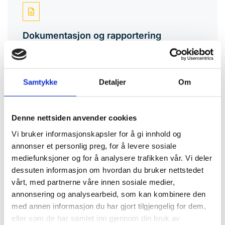

Dokumentasjon og rapportering
Eier får oversikt over energibruk, utvikling og
gjennomførte tiltak.
Samtykke
Detaljer
Om
Denne nettsiden anvender cookies

Vi bruker informasjonskapsler for å gi innhold og
annonser et personlig preg, for å levere sosiale
Miljøfyrtårn-sertifisert
mediefunksjoner og for å analysere trafikken vår. Vi deler
Driv er Miljøfyrtårn-sertifisert og følger dokumenterte
dessuten informasjon om hvordan du bruker nettstedet
rutiner for miljøledelse. Vi bistår også med oppfølging av
vårt, med partnerne våre innen sosiale medier,
annonsering og analysearbeid, som kan kombinere den
BREEAM In-Use og annen miljørelatert rapportering ved
med annen informasjon du har gjort tilgjengelig for dem,
behov.
eller som de har samlet inn gjennom din bruk av